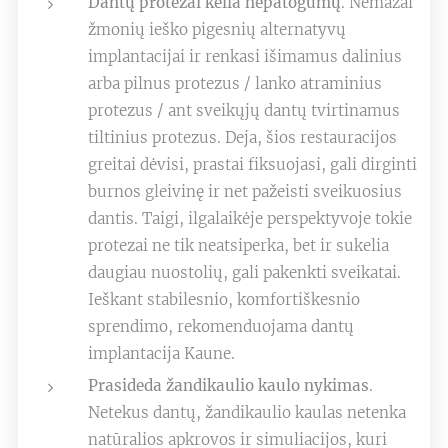
Dantų protezai kelia nepatogumų
. Nemažai
žmonių ieško pigesnių alternatyvų
implantacijai ir renkasi išimamus dalinius
arba pilnus protezus / lanko atraminius
protezus / ant sveikųjų dantų tvirtinamus
tiltinius protezus. Deja, šios restauracijos
greitai dėvisi, prastai fiksuojasi, gali dirginti
burnos gleivinę ir net pažeisti sveikuosius
dantis. Taigi, ilgalaikėje perspektyvoje tokie
protezai ne tik neatsiperka, bet ir sukelia
daugiau nuostolių, gali pakenkti sveikatai.
Ieškant stabilesnio, komfortiškesnio
sprendimo, rekomenduojama dantų
implantacija Kaune.
Prasideda žandikaulio kaulo nykimas
.
Netekus dantų, žandikaulio kaulas netenka
natūralios apkrovos ir simuliacijos, kuri