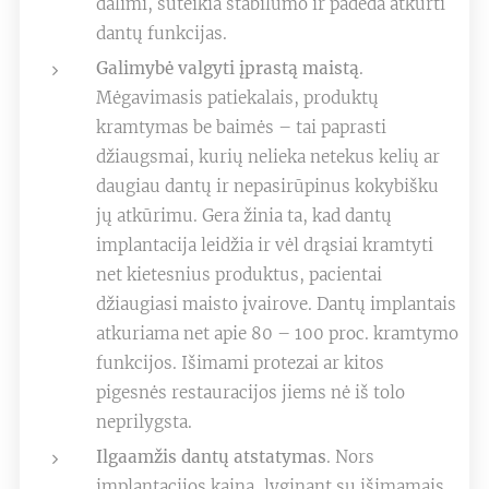
dalimi, suteikia stabilumo ir padeda atkurti
dantų funkcijas.
Galimybė valgyti įprastą maistą
.
Mėgavimasis patiekalais, produktų
kramtymas be baimės – tai paprasti
džiaugsmai, kurių nelieka netekus kelių ar
daugiau dantų ir nepasirūpinus kokybišku
jų atkūrimu. Gera žinia ta, kad dantų
implantacija leidžia ir vėl drąsiai kramtyti
net kietesnius produktus, pacientai
džiaugiasi maisto įvairove. Dantų implantais
atkuriama net apie 80 – 100 proc. kramtymo
funkcijos. Išimami protezai ar kitos
pigesnės restauracijos jiems nė iš tolo
neprilygsta.
Ilgaamžis dantų atstatymas
. Nors
implantacijos kaina, lyginant su išimamais