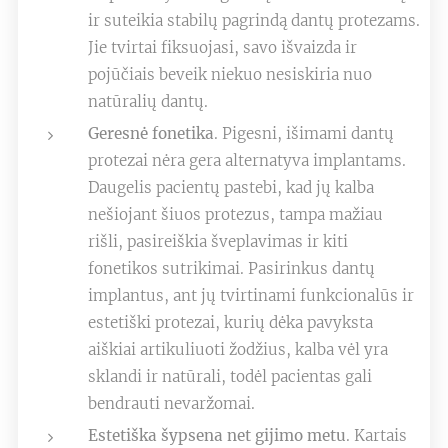
ir suteikia stabilų pagrindą dantų protezams.
Jie tvirtai fiksuojasi, savo išvaizda ir
pojūčiais beveik niekuo nesiskiria nuo
natūralių dantų.
Geresnė fonetika
. Pigesni, išimami dantų
protezai nėra gera alternatyva implantams.
Daugelis pacientų pastebi, kad jų kalba
nešiojant šiuos protezus, tampa mažiau
rišli, pasireiškia šveplavimas ir kiti
fonetikos sutrikimai. Pasirinkus dantų
implantus, ant jų tvirtinami funkcionalūs ir
estetiški protezai, kurių dėka pavyksta
aiškiai artikuliuoti žodžius, kalba vėl yra
sklandi ir natūrali, todėl pacientas gali
bendrauti nevaržomai.
Estetiška šypsena net gijimo metu
. Kartais