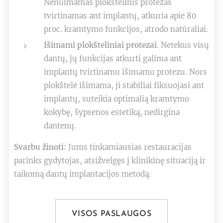
Nenuimamas plokštelinis protezas
tvirtinamas ant implantų, atkuria apie 80
proc. kramtymo funkcijos, atrodo natūraliai.
Išimami plokšteliniai protezai
. Netekus visų
dantų, jų funkcijas atkurti galima ant
implantų tvirtinamu išimamu protezu. Nors
plokštelė išimama, ji stabiliai fiksuojasi ant
implantų, suteikia optimalią kramtymo
kokybę, šypsenos estetiką, nedirgina
dantenų.
Svarbu žinoti:
Jums tinkamiausias restauracijas
parinks gydytojas, atsižvelgęs į klinikinę situaciją ir
taikomą dantų implantacijos metodą.
VISOS PASLAUGOS