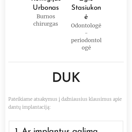
Urbonas
Stasiukon
Burnos
ė
chirurgas
Odontologė
-
periodontol
ogė
DUK
Pateikiame atsakymus į dažniausius klausimus apie
dantų implantaciją:
1. Ar implantus galima