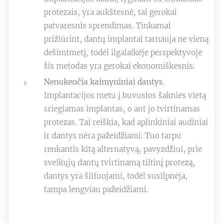
protezais, yra aukštesnė, tai gerokai
patvaresnis sprendimas. Tinkamai
prižiūrint, dantų implantai tarnauja ne vieną
dešimtmetį, todėl ilgalaikėje perspektyvoje
šis metodas yra gerokai ekonomiškesnis.
Nenukenčia kaimyniniai dantys
.
Implantacijos metu į buvusios šaknies vietą
sriegiamas implantas, o ant jo tvirtinamas
protezas. Tai reiškia, kad aplinkiniai audiniai
ir dantys nėra pažeidžiami. Tuo tarpu
renkantis kitą alternatyvą, pavyzdžiui, prie
sveikųjų dantų tvirtinamą tiltinį protezą,
dantys yra šlifuojami, todėl susilpnėja,
tampa lengviau pažeidžiami.