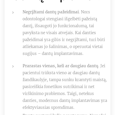
Dantų implantai turi būti šalinami ir
Negrįžtami dantų pažeidimai
. Nors
keičiami pasireiškus komplikacijoms
odontologai stengiasi išgelbėti pažeistą
ar jiems susidėvėjus. Šią chirurginę
dantį, išsaugoti jo funkcionalumą, tai
procedūrą turi atlikti patyręs gydytojas
pavyksta ne visais atvejais. Kai danties
odontologas.
pažeidimai yra gilūs ir negrįžtami, turi būti
atliekamas jo šalinimas, o operuotai vietai
sugijus – dantų implantavimas.
Prarastas vienas, keli ar daugiau dantų
. Jei
pacientui trūksta vieno ar daugiau dantų
žandikaulyje, tampa sunku kramtyti maistą,
pasireiškia fonetikos sutrikimai ir net
virškinimo problemos. Taigi, netekus
danties, modernus dantų implantavimas yra
efektyviausias sprendimas.