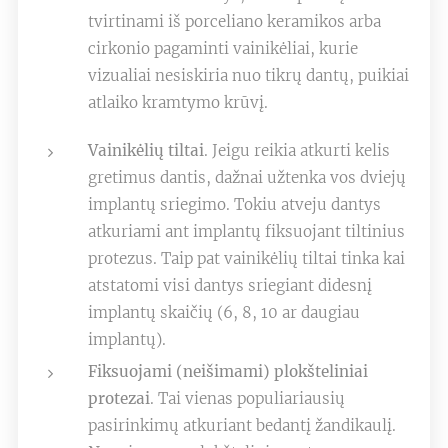
tvirtinami iš porceliano keramikos arba
cirkonio pagaminti vainikėliai, kurie
vizualiai nesiskiria nuo tikrų dantų, puikiai
atlaiko kramtymo krūvį.
Vainikėlių tiltai
. Jeigu reikia atkurti kelis
gretimus dantis, dažnai užtenka vos dviejų
implantų sriegimo. Tokiu atveju dantys
atkuriami ant implantų fiksuojant tiltinius
protezus. Taip pat vainikėlių tiltai tinka kai
atstatomi visi dantys sriegiant didesnį
implantų skaičių (6, 8, 10 ar daugiau
implantų).
Fiksuojami (neišimami) plokšteliniai
protezai
. Tai vienas populiariausių
pasirinkimų atkuriant bedantį žandikaulį.