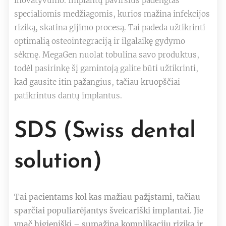
inovatyvumo. Implantų paviršius padengtas
specialiomis medžiagomis, kurios mažina infekcijos
riziką, skatina gijimo procesą. Tai padeda užtikrinti
optimalią osteointegraciją ir ilgalaikę gydymo
sėkmę. MegaGen nuolat tobulina savo produktus,
todėl pasirinkę šį gamintoją galite būti užtikrinti,
kad gausite itin pažangius, tačiau kruopščiai
patikrintus dantų implantus.
SDS (Swiss dental
solution)
Tai pacientams kol kas mažiau pažįstami, tačiau
sparčiai populiarėjantys šveicariški implantai. Jie
ypač higieniški – sumažina komplikacijų riziką ir