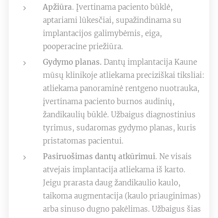
Apžiūra
. Įvertinama paciento būklė,
aptariami lūkesčiai, supažindinama su
implantacijos galimybėmis, eiga,
pooperacine priežiūra.
Gydymo planas.
Dantų implantacija Kaune
mūsų klinikoje atliekama preciziškai tiksliai:
atliekama panoraminė rentgeno nuotrauka,
įvertinama paciento burnos audinių,
žandikaulių būklė. Užbaigus diagnostinius
tyrimus, sudaromas gydymo planas, kuris
pristatomas pacientui.
Pasiruošimas dantų atkūrimui
. Ne visais
atvejais implantacija atliekama iš karto.
Jeigu prarasta daug žandikaulio kaulo,
taikoma augmentacija (kaulo priauginimas)
arba sinuso dugno pakėlimas. Užbaigus šias