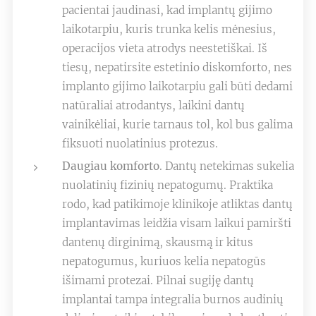
pacientai jaudinasi, kad implantų gijimo
laikotarpiu, kuris trunka kelis mėnesius,
operacijos vieta atrodys neestetiškai. Iš
tiesų, nepatirsite estetinio diskomforto, nes
implanto gijimo laikotarpiu gali būti dedami
natūraliai atrodantys, laikini dantų
vainikėliai, kurie tarnaus tol, kol bus galima
fiksuoti nuolatinius protezus.
Daugiau komforto
. Dantų netekimas sukelia
nuolatinių fizinių nepatogumų. Praktika
rodo, kad patikimoje klinikoje atliktas dantų
implantavimas leidžia visam laikui pamiršti
dantenų dirginimą, skausmą ir kitus
nepatogumus, kuriuos kelia nepatogūs
išimami protezai. Pilnai sugiję dantų
implantai tampa integralia burnos audinių