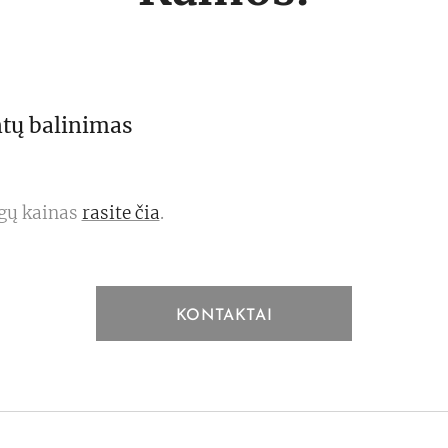
ntų balinimas
ugų kainas
rasite čia
.
KONTAKTAI