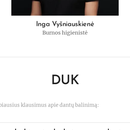
Inga Vyšniauskienė
Burnos higienistė
DUK
iausius klausimus apie dantų balinimą: