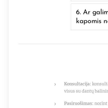
Ne, plombos, prot
vizitą pas gydyt
6. Ar galim
pakeistos naujom
kapomis 
Taip pat verta pa
atliekamas ne kab
Taip, balinima
siekiant išsaug
Konsultacija:
konsulta
visus su dantų balini
Pasiruošimas:
norint 