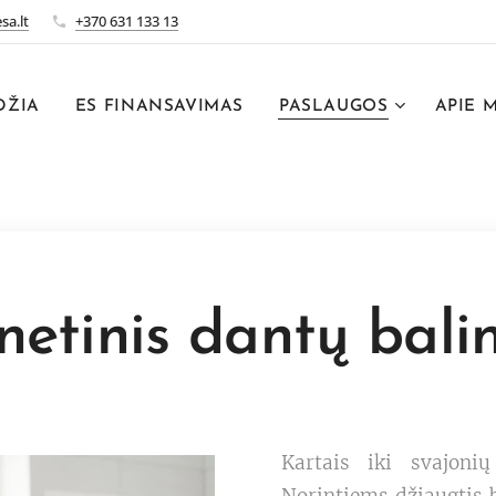
sa.lt
+370 631 133 13
DŽIA
ES FINANSAVIMAS
PASLAUGOS
APIE 
netinis dantų bali
Kartais iki svajoni