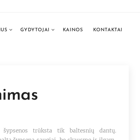
MUS
GYDYTOJAI
KAINOS
KONTAKTAI
nimas
ų šypsenos trūksta tik baltesnių dantų.