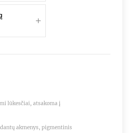
 suplanuokite
s būtų
ą
 turi būti
emonė,
mi lūkesčiai, atsakoma į
mi dantų akmenys, pigmentinis