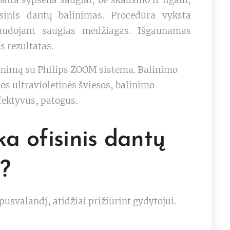
balta šypsena saugiai, be skausmo ir ilgam,
sinis dantų balinimas. Procedūra vyksta
naudojant saugias medžiagas. Išgaunamas
is rezultatas.
linimą su Philips ZOOM sistema. Balinimo
s ultravioletinės šviesos, balinimo
fektyvus, patogus.
ka ofisinis dantų
?
usvalandį, atidžiai prižiūrint gydytojui.