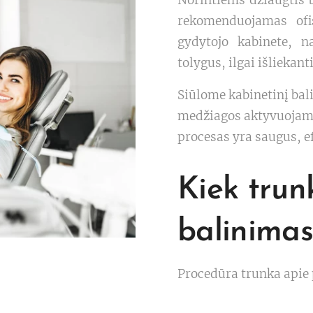
Norintiems džiaugtis 
rekomenduojamas ofi
gydytojo kabinete, 
tolygus, ilgai išliekant
Siūlome kabinetinį ba
medžiagos aktyvuojamo
procesas yra saugus, e
Kiek trun
balinimas
Procedūra trunka apie p