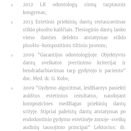
2012 LR odontologų rūmų tarptaunis
kongresas;
2013 Estetinis priekinių dantų restauravimas
stiklo pluošto kaiščiais. Tiesioginis dantų lanko
vieno danties defekto atstatymas stiklo
pluošto-kompozitiniu tiltiniu protezu;
2009 "Garantijos odontologijoje. Objektyvūs
dantų sveikatos įvertinimo kriterijai ir
bendradarbiavimas tarp gydytojo ir paciento"
doc. Med. dr. G. Kobs;
2009 "Gydymo algoritmai, leidžiantys pasiekti
aukštus estetinius rezultatus, naudojant
kompozicines medžiagas priekinių dantų
srityje. Stipriai pažeistų dantų atstatymas po
endodontinio gydymo estetinėje zonoje-sveikų
audinių tausojimo principai" Lektorius: dr.