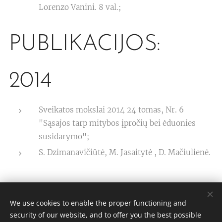
Lorenzo Vanini. 8 val.;
PUBLIKACIJOS:
2014
Sveikatos mokslai 2014 24 tomas, Nr. 6
"Sąsajos tarp mitybos įpročių bei ėduonies
susidarymo";
S. Dzimanavičiūtė, M. Jasaitytė , D. Mačiulienė.
We use cookies to enable the proper functioning and
security of our website, and to offer you the best possible