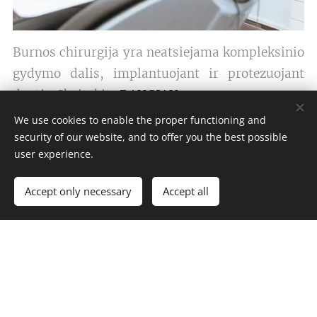
Burnos chirurgija yra neatsiejama kompleksinio
gydymo dalis, implantuojant ir protezuojant
dantis. Skaitykite
DAUGIAU
:
We use cookies to enable the proper functioning and
security of our website, and to offer you the best possible
user experience.
BURNOS CHIRURGIJA
Accept only necessary
Accept all
Dantų protezavimas