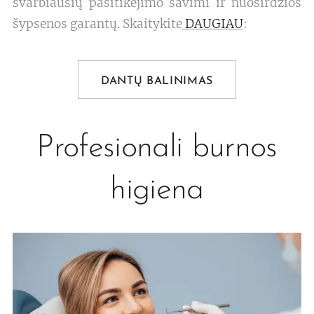
svarbiausių pasitikėjimo savimi ir nuoširdžios
šypsenos garantų. Skaitykite
DAUGIAU
:
DANTŲ BALINIMAS
Profesionali burnos
higiena