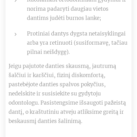
norima padaryti daugiau vietos
dantims judėti burnos lanke;
Protiniai dantys dygsta netaisyklingai
arba yra retinuoti (susiformavę, tačiau
pilnai neišdygę).
Jeigu pajutote danties skausmą, jautrumą
šalčiui ir karščiui, fizinį diskomfortą,
pastebėjote danties spalvos pokyčius,
nedelskite ir susisiekite su gydytoju
odontologu. Pasistengsime išsaugoti pažeistą
dantį, o kraštutiniu atveju atliksime greitą ir
beskausmį danties šalinimą.