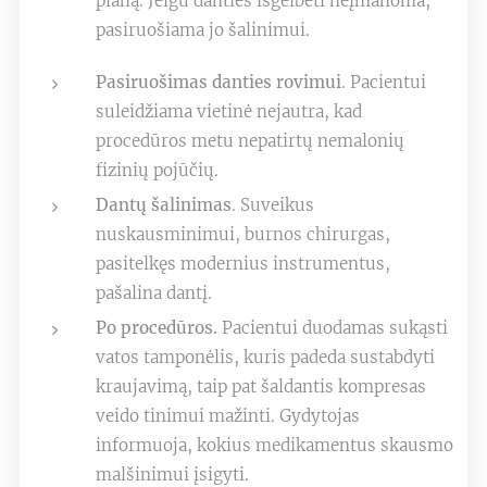
planą. Jeigu danties išgelbėti neįmanoma,
pasiruošiama jo šalinimui.
Pasiruošimas danties rovimui
. Pacientui
suleidžiama vietinė nejautra, kad
procedūros metu nepatirtų nemalonių
fizinių pojūčių.
Dantų šalinimas
. Suveikus
nuskausminimui, burnos chirurgas,
pasitelkęs modernius instrumentus,
pašalina dantį.
Po procedūros.
Pacientui duodamas sukąsti
vatos tamponėlis, kuris padeda sustabdyti
kraujavimą, taip pat šaldantis kompresas
veido tinimui mažinti. Gydytojas
informuoja, kokius medikamentus skausmo
malšinimui įsigyti.