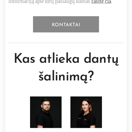
Informaciją apie kitų paslaugų kainas
rasite čia
.
KONTAKTAI
Kas atlieka dantų
šalinimą?