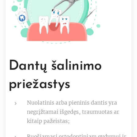
Dantų šalinimo
priežastys
Nuolatinis arba pieninis dantis yra
negrįžtamai išgedęs, traumuotas ar
kitaip pažeistas;
Ruošiamasi ortodontiniam gydymui ir