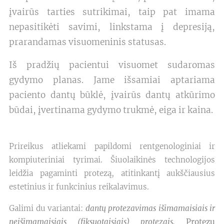
įvairūs tarties sutrikimai, taip pat imama
nepasitikėti savimi, linkstama į depresiją,
prarandamas visuomeninis statusas.
Iš pradžių pacientui visuomet sudaromas
gydymo planas. Jame išsamiai aptariama
paciento dantų būklė, įvairūs dantų atkūrimo
būdai, įvertinama gydymo trukmė, eiga ir kaina.
Prireikus atliekami papildomi rentgenologiniai ir
kompiuteriniai tyrimai. Šiuolaikinės technologijos
leidžia pagaminti protezą, atitinkantį aukščiausius
estetinius ir funkcinius reikalavimus.
Galimi du variantai:
dantų protezavimas išimamaisiais ir
neišimamaisiais (fiksuotaisiais) protezais.
Protezų