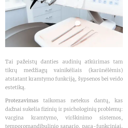
Tai pažeistų danties audinių atkūrimas tam
tikrų medžiagų vainikėliais (karūnėlėmis)
atstatant kramtymo funkciją, šypsenos bei veido
estetiką.
Protezavimas
taikomas netekus dantų, kas
dažnai sukelia fizinių ir psichologinių problemų:
vargina kramtymo, virškinimo sistemos,
temporomandibulinio sąnario, para-funkciniai,