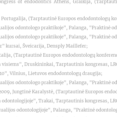
ongress of endodontics Athens, Graikija, (Tarptaut
 Portugalija, (Tarptautinė Europos endodontologų ko
ualijos odontologo praktikoje", Palanga, "Praktinė od
ualijos odontologo praktikoje", Palanga, "Praktinė od
r" kursai, Šveicarija, Densply Maillefer;
talija, (Tarptautinė Europos endodontologų konferenc
a visiems", Druskininkai, Tarptautinis kongresas, L
10", Vilnius, Lietuvos endodontologų draugija;
ualijos odontologo praktikoje", Palanga, "Praktinė od
009, Jungtinė Karalystė, (Tarptautinė Europos endod
 odontologijoje", Trakai, Tarptautinis kongresas, LR
ualijos odontologijoje", Palanga, "Praktinė odontolog