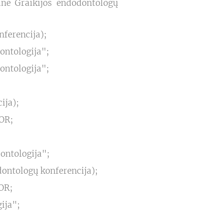
inė Graikijos endodontologų
nferencija);
ontologija";
ontologija";
ija);
ROR;
ontologija";
ontologų konferencija);
OR;
ija";