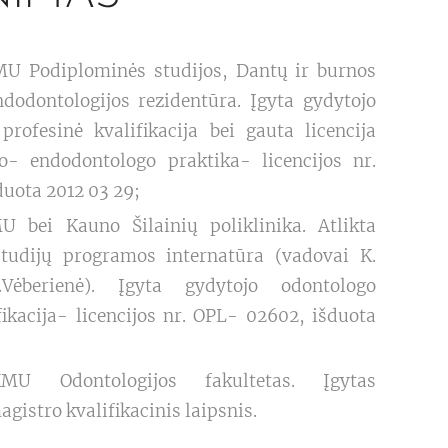
U Podiplominės studijos, Dantų ir burnos
ndodontologijos rezidentūra. Įgyta gydytojo
profesinė kvalifikacija bei gauta licencija
jo- endodontologo praktika- licencijos nr.
uota 2012 03 29;
 bei Kauno Šilainių poliklinika. Atlikta
studijų programos internatūra (vadovai K.
Vėberienė). Įgyta gydytojo odontologo
fikacija- licencijos nr. OPL- 02602, išduota
U Odontologijos fakultetas. Įgytas
gistro kvalifikacinis laipsnis.