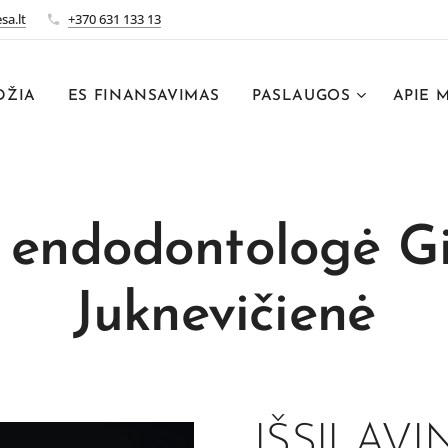
sa.lt
+370 631 133 13
DŽIA
ES FINANSAVIMAS
PASLAUGOS
APIE 
 endodontologė G
Juknevičienė
IŠSILAVI