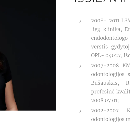
2008- 2011 LSM
ligų klinika, E
endodontologo 
verstis gydyto
OPL- 04027, išd
2007-2008 KMU
odontologijos 
Bušauskas, R.
profesinė kvali
2008 07 01;
2002-2007 KM
odontologijos ma