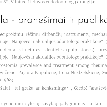
08", Vilnius, Lietuvos endodontologų draugija;
la - pranešimai ir publika
reciprokiniu rėžimu dirbančių instrumentų mecha
ijoje "Naujovės ir aktualijos odontologo praktikoje",
-dental structures- denticles (pulp stones): prev
ijoje "Naujovės ir aktualijos odontologo praktikoje",
rostomia prevalence and treatment among rheumat
ičienė, Pajauta Paipalienė, Irena Niedzelskienė, Gi
60-968;
alai- tai gražu ar kenksminga?", Giedrė Januševi
eugenolinių sylerių savybių palyginimas su kitos