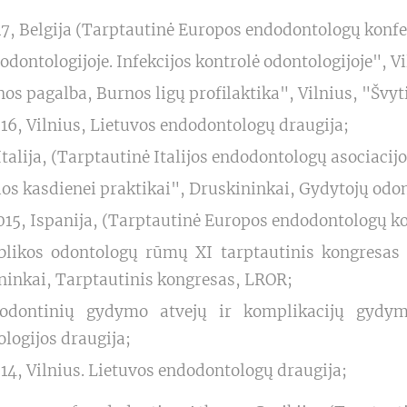
7, Belgija (Tarptautinė Europos endodontologų konfe
odontologijoje. Infekcijos kontrolė odontologijoje", V
os pagalba, Burnos ligų profilaktika", Vilnius, "Švyt
, Vilnius, Lietuvos endodontologų draugija;
talija, (Tarptautinė Italijos endodontologų asociacijo
os kasdienei praktikai", Druskininkai, Gydytojų odo
15, Ispanija, (Tarptautinė Europos endodontologų ko
likos odontologų rūmų XI tarptautinis kongresas "
ininkai, Tarptautinis kongresas, LROR;
odontinių gydymo atvejų ir komplikacijų gydymo
logijos draugija;
, Vilnius. Lietuvos endodontologų draugija;