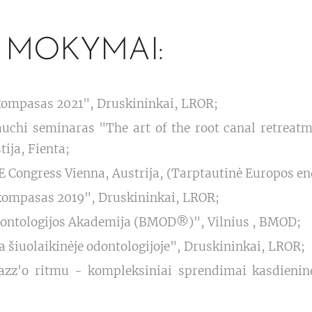
 MOKYMAI:
kompasas 2021", Druskininkai, LROR;
uchi seminaras "The art of the root canal retreat
ija, Fienta;
E Congress Vienna, Austrija, (Tarptautinė Europos e
kompasas 2019", Druskininkai, LROR;
dontologijos Akademija (BMOD®)", Vilnius , BMOD;
 šiuolaikinėje odontologijoje", Druskininkai, LROR;
azz'o ritmu - kompleksiniai sprendimai kasdieninė