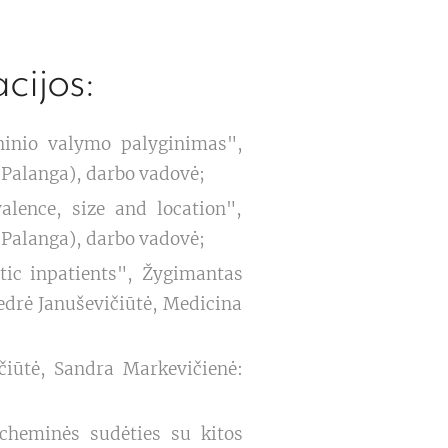
cijos:
ninio valymo palyginimas",
 (Palanga), darbo vadovė;
alence, size and location",
 (Palanga), darbo vadovė;
ic inpatients", Žygimantas
edrė Januševičiūtė, Medicina
čiūtė, Sandra Markevičienė:
 cheminės sudėties su kitos