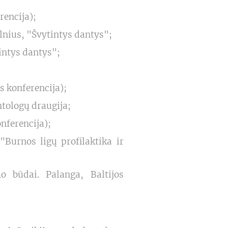
rencija);
ilnius, "Švytintys dantys";
intys dantys";
s konferencija);
ntologų draugija;
nferencija);
Burnos ligų profilaktika ir
 būdai. Palanga, Baltijos